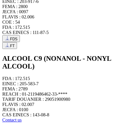
EINEC : 203-917-6
FEMA : 2800
JECFA : 0097
FLAVIS : 02.006
COE : 54
FDA : 172.515
CAS EINECS : 111-87-5
FDS
FT
ALCOOL C9 (NONANOL - NONYL
ALCOOL)
FDA : 172.515
EINEC : 205-583-7
FEMA : 2789
REACH : 01-2119486462-33-****
TARIF DOUANIER : 29051900980
FLAVIS : 02.007
JECFA : 0100
CAS EINECS : 143-08-8
Contact us