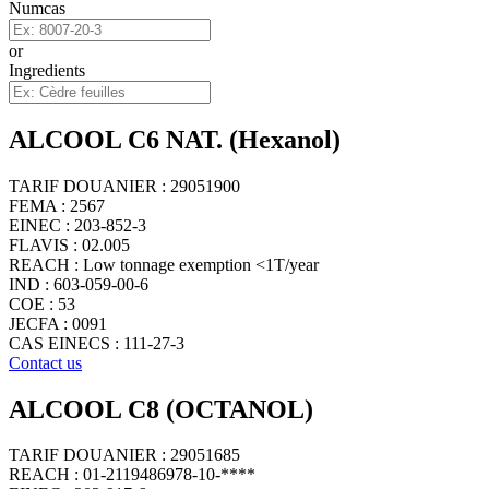
Numcas
or
Ingredients
ALCOOL C6 NAT. (Hexanol)
TARIF DOUANIER : 29051900
FEMA : 2567
EINEC : 203-852-3
FLAVIS : 02.005
REACH : Low tonnage exemption <1T/year
IND : 603-059-00-6
COE : 53
JECFA : 0091
CAS EINECS : 111-27-3
Contact us
ALCOOL C8 (OCTANOL)
TARIF DOUANIER : 29051685
REACH : 01-2119486978-10-****