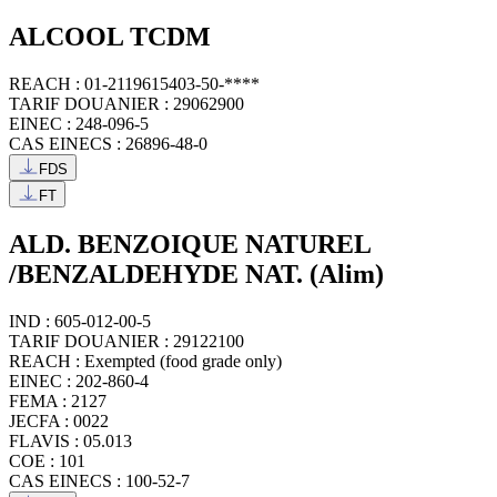
ALCOOL TCDM
REACH : 01-2119615403-50-****
TARIF DOUANIER : 29062900
EINEC : 248-096-5
CAS EINECS : 26896-48-0
FDS
FT
ALD. BENZOIQUE NATUREL
/BENZALDEHYDE NAT. (Alim)
IND : 605-012-00-5
TARIF DOUANIER : 29122100
REACH : Exempted (food grade only)
EINEC : 202-860-4
FEMA : 2127
JECFA : 0022
FLAVIS : 05.013
COE : 101
CAS EINECS : 100-52-7