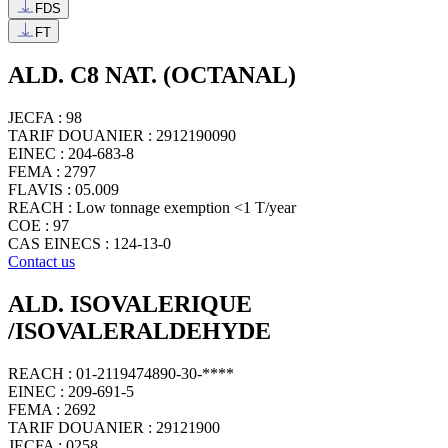
FDS
FT
ALD. C8 NAT. (OCTANAL)
JECFA : 98
TARIF DOUANIER : 2912190090
EINEC : 204-683-8
FEMA : 2797
FLAVIS : 05.009
REACH : Low tonnage exemption <1 T/year
COE : 97
CAS EINECS : 124-13-0
Contact us
ALD. ISOVALERIQUE
/ISOVALERALDEHYDE
REACH : 01-2119474890-30-****
EINEC : 209-691-5
FEMA : 2692
TARIF DOUANIER : 29121900
JECFA : 0258