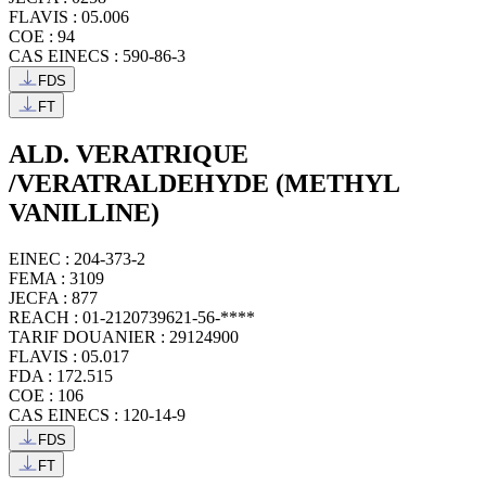
FLAVIS : 05.006
COE : 94
CAS EINECS : 590-86-3
FDS
FT
ALD. VERATRIQUE
/VERATRALDEHYDE (METHYL
VANILLINE)
EINEC : 204-373-2
FEMA : 3109
JECFA : 877
REACH : 01-2120739621-56-****
TARIF DOUANIER : 29124900
FLAVIS : 05.017
FDA : 172.515
COE : 106
CAS EINECS : 120-14-9
FDS
FT