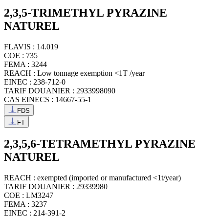
2,3,5-TRIMETHYL PYRAZINE
NATUREL
FLAVIS : 14.019
COE : 735
FEMA : 3244
REACH : Low tonnage exemption <1T /year
EINEC : 238-712-0
TARIF DOUANIER : 2933998090
CAS EINECS : 14667-55-1
FDS
FT
2,3,5,6-TETRAMETHYL PYRAZINE
NATUREL
REACH : exempted (imported or manufactured <1t/year)
TARIF DOUANIER : 29339980
COE : LM3247
FEMA : 3237
EINEC : 214-391-2