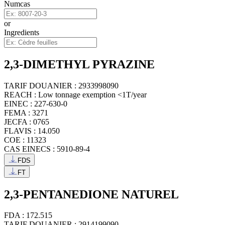
Numcas
or
Ingredients
2,3-DIMETHYL PYRAZINE
TARIF DOUANIER : 2933998090
REACH : Low tonnage exemption <1T/year
EINEC : 227-630-0
FEMA : 3271
JECFA : 0765
FLAVIS : 14.050
COE : 11323
CAS EINECS : 5910-89-4
FDS
FT
2,3-PENTANEDIONE NATUREL
FDA : 172.515
TARIF DOUANIER : 2914199090