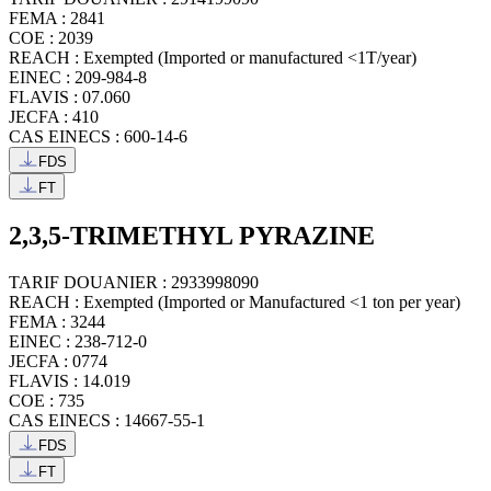
FEMA : 2841
COE : 2039
REACH : Exempted (Imported or manufactured <1T/year)
EINEC : 209-984-8
FLAVIS : 07.060
JECFA : 410
CAS EINECS : 600-14-6
FDS
FT
2,3,5-TRIMETHYL PYRAZINE
TARIF DOUANIER : 2933998090
REACH : Exempted (Imported or Manufactured <1 ton per year)
FEMA : 3244
EINEC : 238-712-0
JECFA : 0774
FLAVIS : 14.019
COE : 735
CAS EINECS : 14667-55-1
FDS
FT