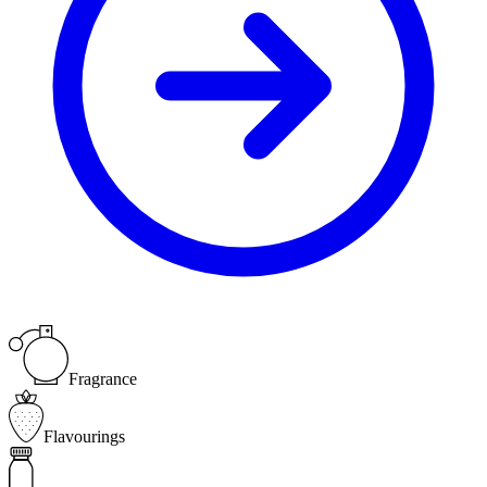
Fragrance
Flavourings