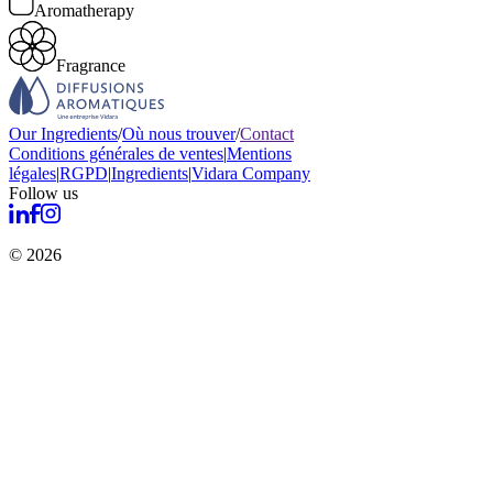
Aromatherapy
Fragrance
Our Ingredients
/
Où nous trouver
/
Contact
Conditions générales de ventes
|
Mentions
légales
|
RGPD
|
Ingredients
|
Vidara Company
Follow us
© 2026