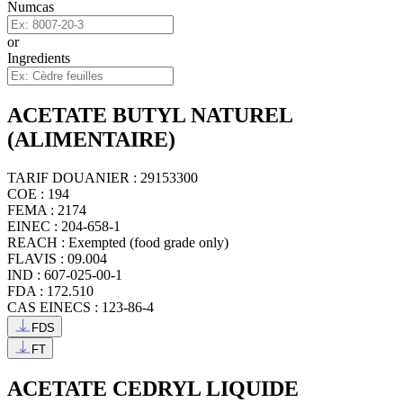
Numcas
or
Ingredients
ACETATE BUTYL NATUREL
(ALIMENTAIRE)
TARIF DOUANIER : 29153300
COE : 194
FEMA : 2174
EINEC : 204-658-1
REACH : Exempted (food grade only)
FLAVIS : 09.004
IND : 607-025-00-1
FDA : 172.510
CAS EINECS : 123-86-4
FDS
FT
ACETATE CEDRYL LIQUIDE