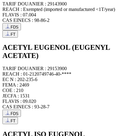
TARIF DOUANIER : 29143900
REACH : Exempted (imported or manufactured <1T/year)
FLAVIS : 07.004
CAS EINECS : 98-86-2
FDS
FT
ACETYL EUGENOL (EUGENYL
ACETATE)
TARIF DOUANIER : 29153900
REACH : 01-2120749746-40-****
EC N : 202-235-6
FEMA : 2469
COE : 210
JECFA : 1531
FLAVIS : 09.020
CAS EINECS : 93-28-7
FDS
FT
ACETYL ISO EUGENOL