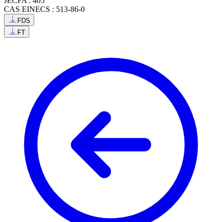
JECFA : 405
CAS EINECS : 513-86-0
FDS
FT