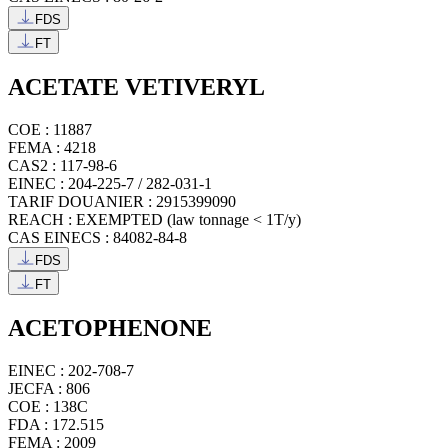
FDS
FT
ACETATE VETIVERYL
COE : 11887
FEMA : 4218
CAS2 : 117-98-6
EINEC : 204-225-7 / 282-031-1
TARIF DOUANIER : 2915399090
REACH : EXEMPTED (law tonnage < 1T/y)
CAS EINECS : 84082-84-8
FDS
FT
ACETOPHENONE
EINEC : 202-708-7
JECFA : 806
COE : 138C
FDA : 172.515
FEMA : 2009