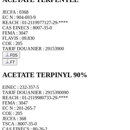
JECFA : 0368
EC N : 904-693-9
REACH : 01-2119977127-29-****
CAS EINECS : 8007-35-0
FEMA : 3047
FLAVIS : 09.830
COE : 205
TARIF DOUANIER : 29153900
FDS
FT
ACETATE TERPINYL 90%
EINEC : 232-357-5
TARIF DOUANIER : 2915390090
REACH : 01-2119980733-29-****
FEMA : 3047
EC N : 201-265-7
COE : 205
JECFA : 368
TSCA : 8007-35-0
CAS EINECS : 80-26-2