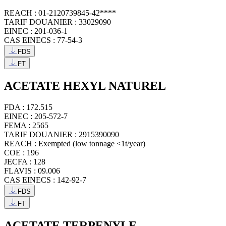
REACH : 01-2120739845-42****
TARIF DOUANIER : 33029090
EINEC : 201-036-1
CAS EINECS : 77-54-3
FDS
FT
ACETATE HEXYL NATUREL
FDA : 172.515
EINEC : 205-572-7
FEMA : 2565
TARIF DOUANIER : 2915390090
REACH : Exempted (low tonnage <1t/year)
COE : 196
JECFA : 128
FLAVIS : 09.006
CAS EINECS : 142-92-7
FDS
FT
ACETATE TERPENYLE